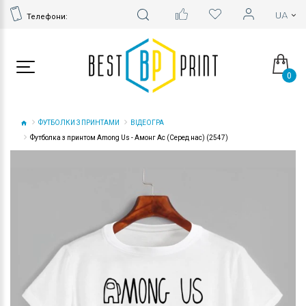
Телефони:
0
ФУТБОЛКИ З ПРИНТАМИ
ВІДЕОГРА
Футболка з принтом Among Us - Амонг Ас (Серед нас) (2547)