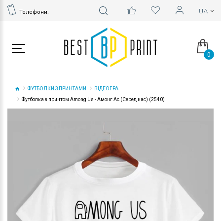
Телефони:
0
ФУТБОЛКИ З ПРИНТАМИ
ВІДЕОГРА
Футболка з принтом Among Us - Амонг Ас (Серед нас) (2540)