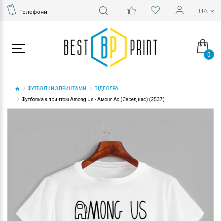
Телефони:
0
ФУТБОЛКИ З ПРИНТАМИ
ВІДЕОГРА
Футболка з принтом Among Us - Амонг Ас (Серед нас) (2537)