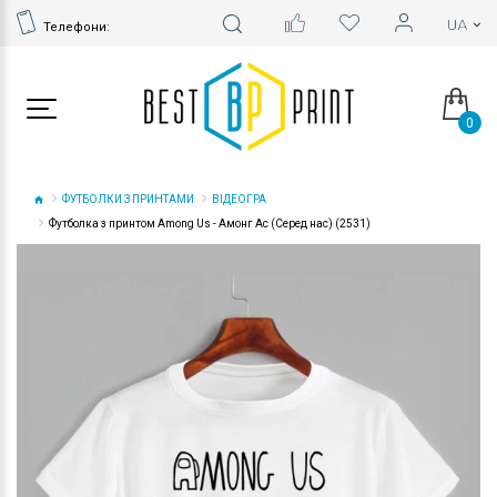
Телефони:
0
ФУТБОЛКИ З ПРИНТАМИ
ВІДЕОГРА
Футболка з принтом Among Us - Амонг Ас (Серед нас) (2531)