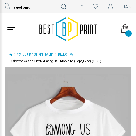
Телефони:
0
ФУТБОЛКИ З ПРИНТАМИ
ВІДЕОГРА
Футболка з принтом Among Us - Амонг Ас (Серед нас) (2520)