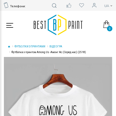
Телефони:
0
ФУТБОЛКИ З ПРИНТАМИ
ВІДЕОГРА
Футболка з принтом Among Us -Амонг Ас (Серед нас) (2518)