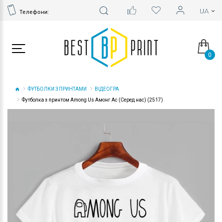
Телефони:
0
ФУТБОЛКИ З ПРИНТАМИ
ВІДЕОГРА
Футболка з принтом Among Us Амонг Ас (Серед нас) (2517)