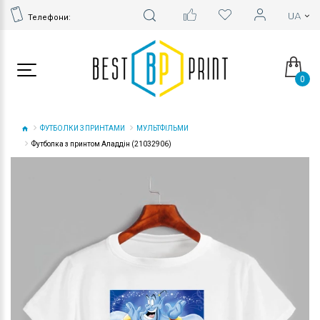
Телефони:
0
ФУТБОЛКИ З ПРИНТАМИ
МУЛЬТФІЛЬМИ
Футболка з принтом Аладдін (21032906)