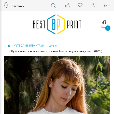
Телефони:
0
ФУТБОЛКИ З ПРИНТАМИ
Love is
Футболка на день закоханих з принтом Love is - не упаковка, а зміст (0223)