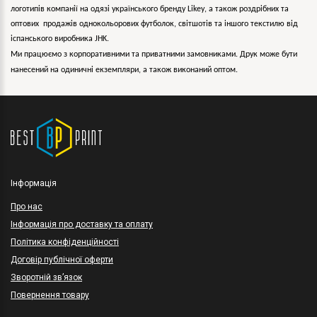
логотипів компанії на одязі українського бренду
Likey
, а також роздрібних та
оптових продажів однокольорових
футболок, світшотів та іншого текстилю від
іспанського виробника JHK.
Ми працюємо з корпоративними та приватними замовниками. Друк може бути
нанесений на одиничні екземпляри, а також виконаний оптом.
Інформація
Про нас
Інформація про доставку та оплату
Політика конфіденційності
Договір публічної оферти
Зворотній зв’язок
Повернення товару