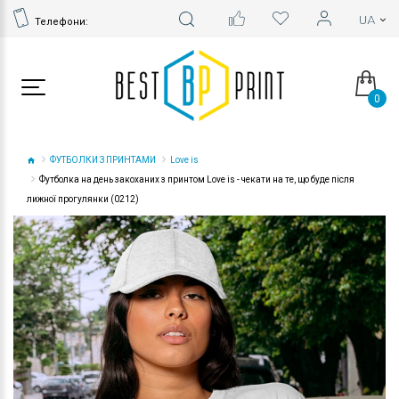
Телефони:
0
ФУТБОЛКИ З ПРИНТАМИ
Love is
Футболка на день закоханих з принтом Love is - чекати на те, що буде після
лижної прогулянки (0212)