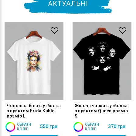
АКТУАЛЬНІ
Чоловіча біла футболка
Жіноча чорна футболка
з принтом Frida Kahlo
з принтом Queen розмір
розмір L
S
ОБРАТИ
ОБРАТИ
550 грн
370 грн
КОЛІР
КОЛІР