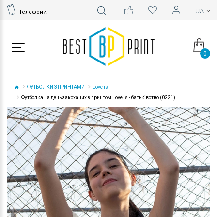
Телефони:
0
ФУТБОЛКИ З ПРИНТАМИ
Love is
Футболка на день закоханих з принтом Love is - батьківство (0221)