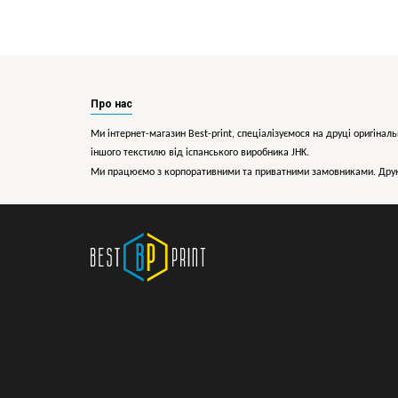
Про нас
Ми інтернет-магазин Best-print, спеціалізуємося на друці оригіналь
іншого текстилю від іспанського виробника JHK.
Ми працюємо з корпоративними та приватними замовниками. Друк 