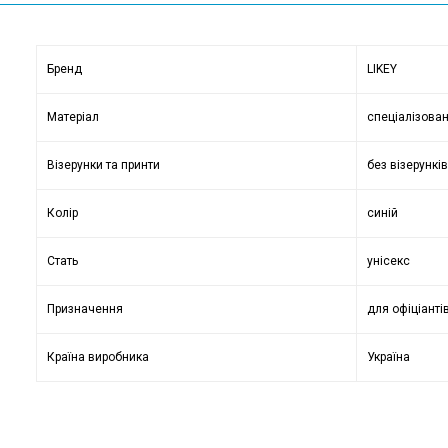
Бренд
LIKEY
Матеріал
спеціалізова
Візерунки та принти
без візерунків
Колір
синій
Стать
унісекс
Призначення
для офіціанті
Країна виробника
Україна