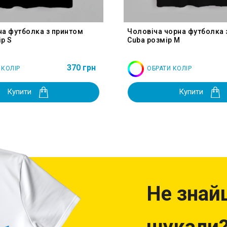
на футболка з принтом
Чоловіча чорна футболка 
р S
Cuba розмір M
370 грн
 КОЛІР
ОБРАТИ КОЛІР
Купити
Купити
Не знай