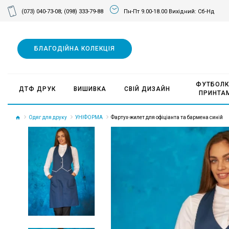
(073) 040-73-08;
(098) 333-79-88
Пн-Пт 9.00-18.00 Вихідний: Сб-Нд
БЛАГОДІЙНА КОЛЕКЦІЯ
ФУТБОЛК
ДТФ ДРУК
ВИШИВКА
СВІЙ ДИЗАЙН
ПРИНТА
Одяг для друку
УНІФОРМА
Фартух-жилет для офіціанта та бармена синій