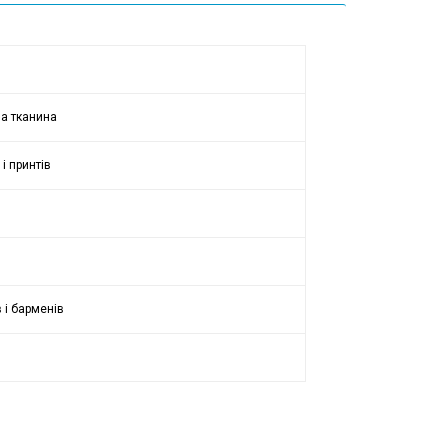
на тканина
 і принтів
в і барменів