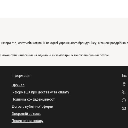
них принтів, логотипів компанії на одязі українського бренду
Likey
, а також роздрібни
може бути нанесений на одиничні екземпляри, а також виконаний оптом.
Інформація
Інф
Про нас
Інформація про доставку та оплату
Політика конфіденційності
Договір публічної оферти
Зворотній зв’язок
Повернення товару