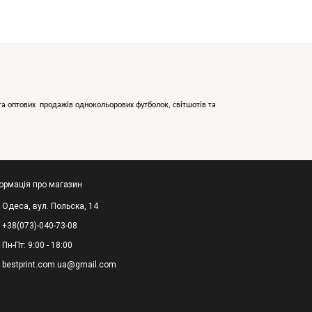
х та оптових продажів однокольорових
футболок, світшотів та
ормація про магазин
Одеса, вул. Польска, 14
+38(073)-040-73-08
Пн-Пт: 9:00 - 18:00
bestprint.com.ua@gmail.com