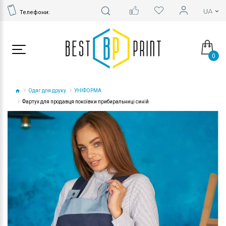
Телефони:
0
Одяг для друку
УНІФОРМА
Фартух для продавця покоївки прибиральниці синій