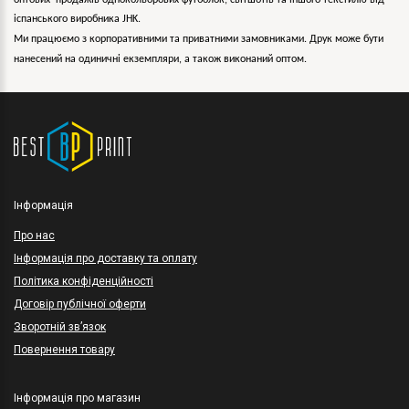
оптових продажів однокольорових
футболок, світшотів та іншого текстилю від
іспанського виробника JHK.
Ми працюємо з корпоративними та приватними замовниками. Друк може бути
нанесений на одиничні екземпляри, а також виконаний оптом.
Інформація
Про нас
Інформація про доставку та оплату
Політика конфіденційності
Договір публічної оферти
Зворотній зв’язок
Повернення товару
Інформація про магазин