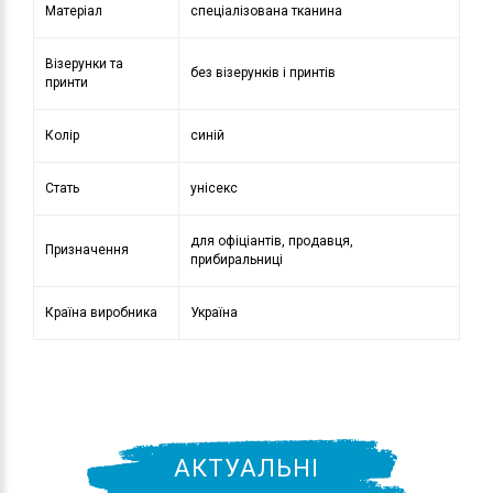
Матеріал
спеціалізована тканина
Візерунки та
без візерунків і принтів
принти
Колір
синій
Стать
унісекс
для офіціантів, продавця,
Призначення
прибиральниці
Країна виробника
Україна
АКТУАЛЬНІ