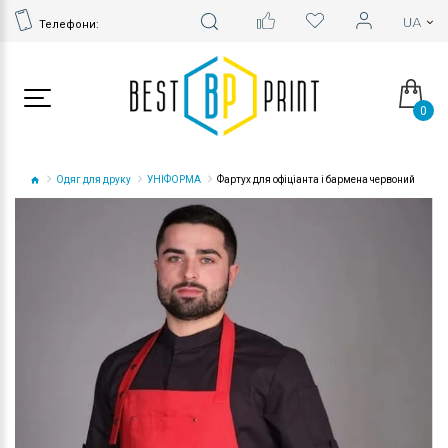
Телефони:
0
Одяг для друку
УНІФОРМА
Фартух для офіціанта і бармена червоний