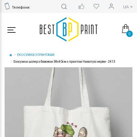
Телефони:
0
ЕКОСУМКИ З ПРИНТАМИ
Екосумка шопер з бавовни 38х40см з принтом Намотую нерви - 2413