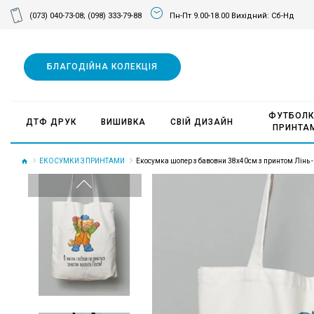
(073) 040-73-08;
(098) 333-79-88
Пн-Пт 9.00-18.00 Вихідний: Сб-Нд
БЛАГОДІЙНА КОЛЕКЦІЯ
ФУТБОЛК
ДТФ ДРУК
ВИШИВКА
СВІЙ ДИЗАЙН
ПРИНТА
ЕКОСУМКИ З ПРИНТАМИ
Екосумка шопер з бавовни 38х40см з принтом Лінь -