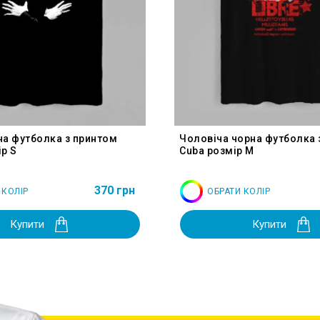
на футболка з принтом
Чоловіча чорна футболка 
р S
Cuba розмір M
370 грн
 КОЛІР
ОБРАТИ КОЛІР
Купити
Купити