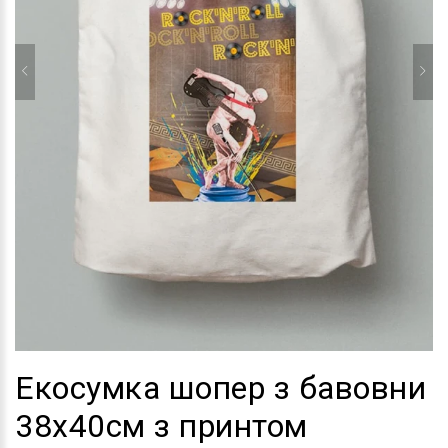
Екосумка шопер з бавовни
38х40см з принтом