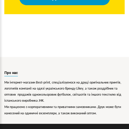
Про нас
Ми інтернет-магазин Best-print, спеціалізуємося на друці оригінальних принтів,
логотипів компанії на одязі українського бренду
Likey
, а також роздрібних та
оптових продажів однокольорових
футболок, світшотів та іншого текстилю від
іспанського виробника JHK.
Ми працюємо з корпоративними та приватними замовниками. Друк може бути
нанесений на одиничні екземпляри, а також виконаний оптом.