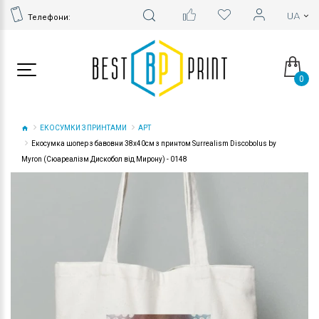
Телефони:
0
ЕКОСУМКИ З ПРИНТАМИ
АРТ
Екосумка шопер з бавовни 38х40см з принтом Surrealism Discobolus by
Myron (Сюареалізм Дискобол від Мирону) - 0148