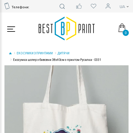
Телефони:
0
ЕКОСУМКИ З ПРИНТАМИ
ДИТЯЧИ
Екосумка шопер з бавовни 38х40см з принтом Русалка - 0331