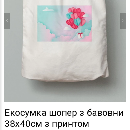
Екосумка шопер з бавовни
38х40см з принтом