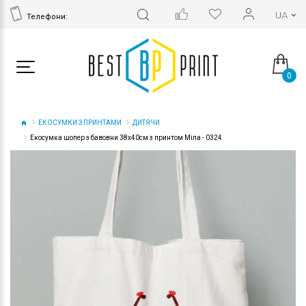
Телефони:
0
ЕКОСУМКИ З ПРИНТАМИ
ДИТЯЧИ
Екосумка шопер з бавовни 38х40см з принтом Міла - 0324