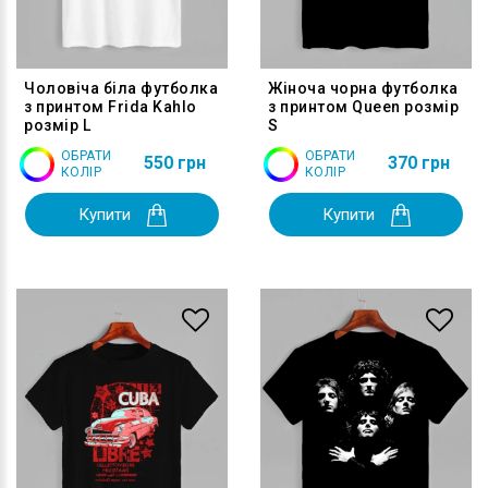
Чоловіча біла футболка
Жіноча чорна футболка
з принтом Frida Kahlo
з принтом Queen розмір
розмір L
S
ОБРАТИ
ОБРАТИ
550 грн
370 грн
КОЛІР
КОЛІР
Купити
Купити