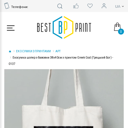
Телефони:
0
ЕКОСУМКИ З ПРИНТАМИ
АРТ
Екосумка шопер з бавовни 38х40см з принтом Greek God (Грецький Бог) -
0137