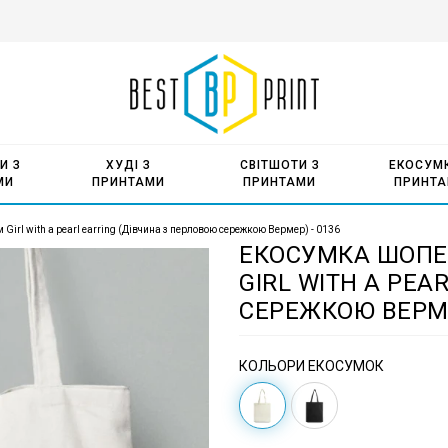
И З
ХУДІ З
СВІТШОТИ З
ЕКОСУМК
МИ
ПРИНТАМИ
ПРИНТАМИ
ПРИНТ
irl with a pearl earring (Дівчина з перловою сережкою Вермер) - 0136
ЕКОСУМКА ШОПЕР
GIRL WITH A PEA
СЕРЕЖКОЮ ВЕРМЕ
КОЛЬОРИ ЕКОСУМОК