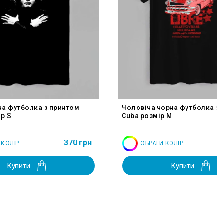
на футболка з принтом
Чоловіча чорна футболка 
р S
Cuba розмір M
370 грн
 КОЛІР
ОБРАТИ КОЛІР
Купити
Купити