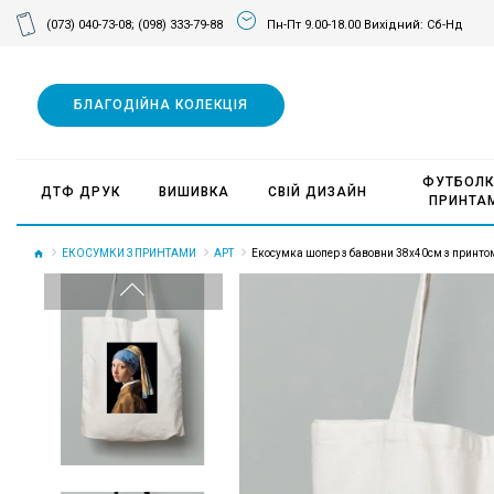
(073) 040-73-08;
(098) 333-79-88
Пн-Пт 9.00-18.00 Вихідний: Сб-Нд
БЛАГОДІЙНА КОЛЕКЦІЯ
ФУТБОЛК
ДТФ ДРУК
ВИШИВКА
СВІЙ ДИЗАЙН
ПРИНТА
ЕКОСУМКИ З ПРИНТАМИ
АРТ
Екосумка шопер з бавовни 38х40см з принтом G