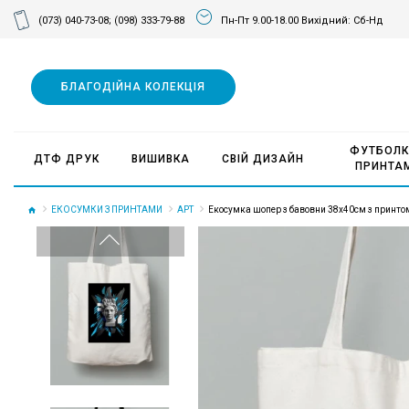
(073) 040-73-08;
(098) 333-79-88
Пн-Пт 9.00-18.00 Вихідний: Сб-Нд
БЛАГОДІЙНА КОЛЕКЦІЯ
ФУТБОЛК
ДТФ ДРУК
ВИШИВКА
СВІЙ ДИЗАЙН
ПРИНТА
ЕКОСУМКИ З ПРИНТАМИ
АРТ
Екосумка шопер з бавовни 38х40см з принтом