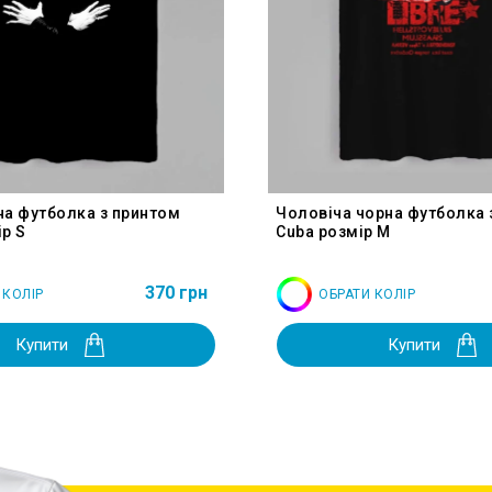
на футболка з принтом
Чоловіча чорна футболка 
р S
Cuba розмір M
370 грн
 КОЛІР
ОБРАТИ КОЛІР
Купити
Купити