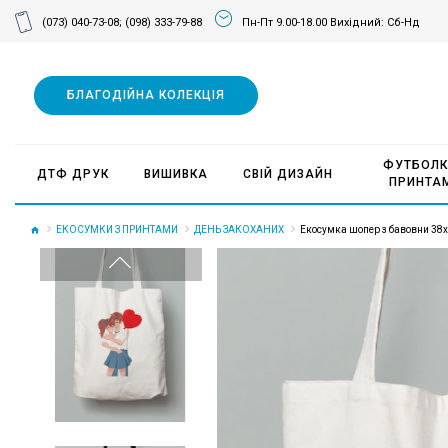
(073) 040-73-08;
(098) 333-79-88
Пн-Пт 9.00-18.00 Вихідний: Сб-Нд
БЛАГОДІЙНА КОЛЕКЦІЯ
ФУТБОЛК
ДТФ ДРУК
ВИШИВКА
СВІЙ ДИЗАЙН
ПРИНТА
ЕКОСУМКИ З ПРИНТАМИ
ДЕНЬ ЗАКОХАНИХ
Екосумка шопер з бавовни 38х