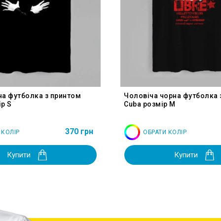
на футболка з принтом
Чоловіча чорна футболка 
р S
Cuba розмір M
370 грн
 КОЛІР
ОБРАТИ КОЛІР
Купити
Купити