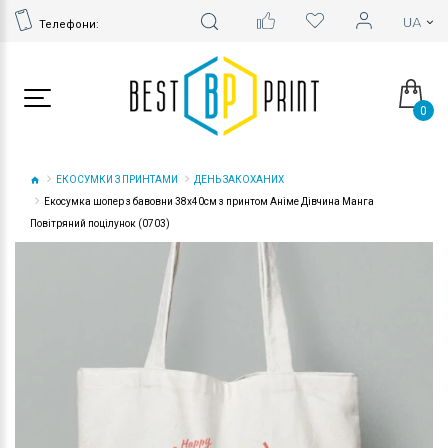
Телефони:
0
ЕКОСУМКИ З ПРИНТАМИ
ДЕНЬ ЗАКОХАНИХ
Екосумка шопер з бавовни 38х40см з принтом Аніме Дівчина Манга
Повітряний поцілунок (0703)