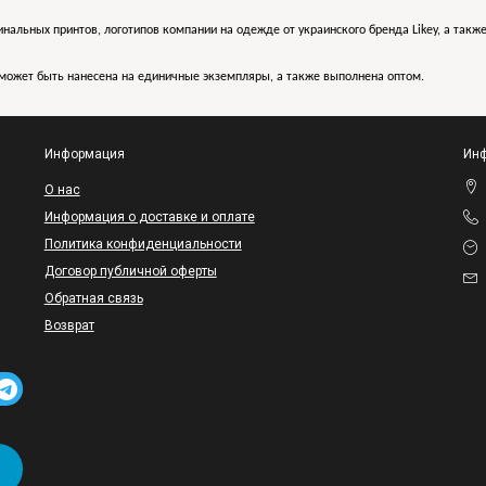
инальных принтов, логотипов компании на одежде от украинского бренда Likey, а такж
может быть нанесена на единичные экземпляры, а также выполнена оптом.
Информация
Инф
O нас
Информация о доставке и оплате
Политика конфиденциальности
Договор публичной оферты
Обратная связь
Возврат