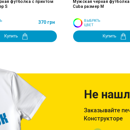
рная футболка с принтом
Мужская черная футболка
ер S
Cuba размер M
Ь
ВЫБРАТЬ
370 грн
ЦВЕТ
Купить
Купить
Не нашл
Заказывайте печ
Конструкторе