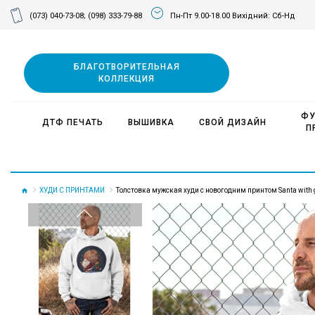
(073) 040-73-08;
(098) 333-79-88
Пн-Пт 9.00-18.00 Вихідний: Сб-Нд
БЛАГОТВОРИТЕЛЬНАЯ
КОЛЛЕКЦИЯ
ФУ
ДТФ ПЕЧАТЬ
ВЫШИВКА
СВОЙ ДИЗАЙН
П
ХУДИ С ПРИНТАМИ
Толстовка мужская худи с новогодним принтом Santa with g