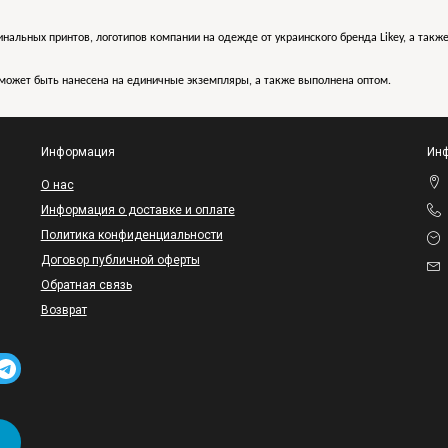
инальных принтов, логотипов компании на одежде от украинского бренда Likey, а такж
может быть нанесена на единичные экземпляры, а также выполнена оптом.
Информация
Инф
O нас
Информация о доставке и оплате
Политика конфиденциальности
Договор публичной оферты
Обратная связь
Возврат