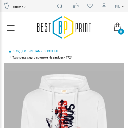
Телефон:
0
ХУДИ С ПРИНТАМИ
РАЗНЫЕ
Толстовка худи с принтом Hazardous - 1724