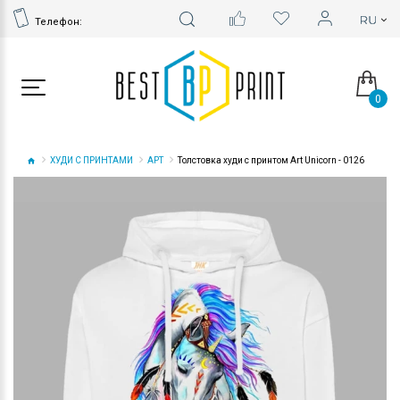
Телефон:
0
ХУДИ С ПРИНТАМИ
АРТ
Толстовка худи с принтом Art Unicorn - 0126