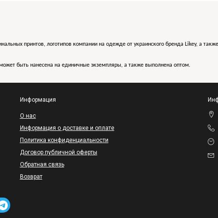
инальных принтов, логотипов компании на одежде от украинского бренда Likey, а такж
может быть нанесена на единичные экземпляры, а также выполнена оптом.
Информация
Инф
O нас
Информация о доставке и оплате
Политика конфиденциальности
Договор публичной оферты
Обратная связь
Возврат