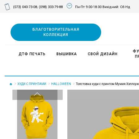
(073) 040-73-08;
(098) 333-79-88
Пн-Пт 9.00-18.00 Вихідний: Сб-Нд
БЛАГОТВОРИТЕЛЬНАЯ
КОЛЛЕКЦИЯ
ФУ
ДТФ ПЕЧАТЬ
ВЫШИВКА
СВОЙ ДИЗАЙН
П
ХУДИ С ПРИНТАМИ
HALLOWEEN
Толстовка худи с принтом Мумия Хэллоуи