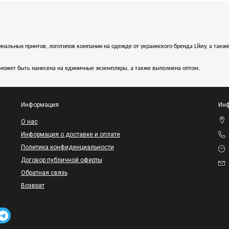
инальных принтов, логотипов компании на одежде от украинского бренда Likey, а такж
может быть нанесена на единичные экземпляры, а также выполнена оптом.
Информация
Инф
O нас
Информация о доставке и оплате
Политика конфиденциальности
Договор публичной оферты
Обратная связь
Возврат