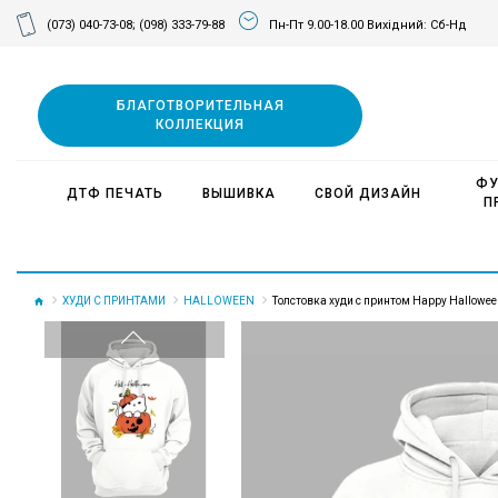
(073) 040-73-08;
(098) 333-79-88
Пн-Пт 9.00-18.00 Вихідний: Сб-Нд
БЛАГОТВОРИТЕЛЬНАЯ
КОЛЛЕКЦИЯ
ФУ
ДТФ ПЕЧАТЬ
ВЫШИВКА
СВОЙ ДИЗАЙН
П
ХУДИ С ПРИНТАМИ
HALLOWEEN
Толстовка худи с принтом Happy Hallowee