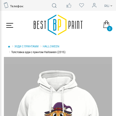
Телефон:
0
ХУДИ С ПРИНТАМИ
HALLOWEEN
Толстовка худи с принтом Halloween (2315)