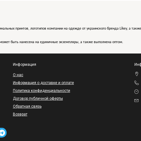
инальных принтов, логотипов компании на одежде от украинского бренда Likey, а такж
может быть нанесена на единичные экземпляры, а также выполнена оптом.
Информация
Инф
O нас
Информация о доставке и оплате
Политика конфиденциальности
Договор публичной оферты
Обратная связь
Возврат