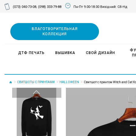
(073) 040-73-08;
(098) 333-79-88
Пн-Пт 9.00-18.00 Вихідний: Сб-Нд
БЛАГОТВОРИТЕЛЬНАЯ
КОЛЛЕКЦИЯ
ФУ
ДТФ ПЕЧАТЬ
ВЫШИВКА
СВОЙ ДИЗАЙН
П
СВИТШОТЫ С ПРИНТАМИ
HALLOWEEN
Свитшот с принтом Witch and Cat Х