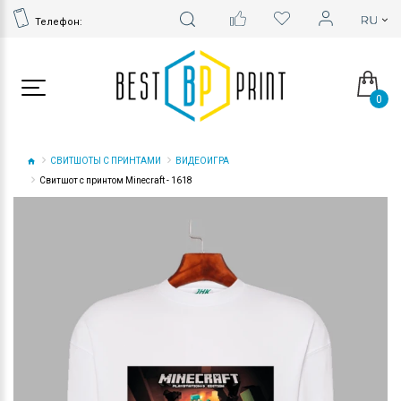
Телефон:
0
СВИТШОТЫ С ПРИНТАМИ
ВИДЕОИГРА
Свитшот с принтом Minecraft - 1618