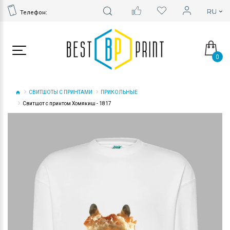
Телефон:
0
СВИТШОТЫ С ПРИНТАМИ
ПРИКОЛЬНЫЕ
Свитшот с принтом Хомякиш - 1817