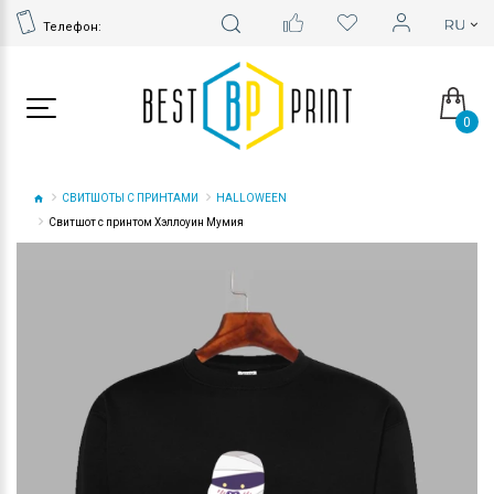
Телефон:
0
СВИТШОТЫ С ПРИНТАМИ
HALLOWEEN
Свитшот с принтом Хэллоуин Мумия