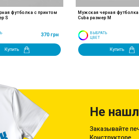
рная футболка с принтом
Мужская черная футболка
ер S
Cuba размер M
Ь
ВЫБРАТЬ
370 грн
ЦВЕТ
Купить
Купить
Не нашл
Заказывайте печ
Конструкторе