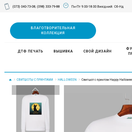
(073) 040-73-08;
(098) 333-79-88
Пн-Пт 9.00-18.00 Вихідний: Сб-Нд
БЛАГОТВОРИТЕЛЬНАЯ
КОЛЛЕКЦИЯ
ФУ
ДТФ ПЕЧАТЬ
ВЫШИВКА
СВОЙ ДИЗАЙН
П
СВИТШОТЫ С ПРИНТАМИ
HALLOWEEN
Свитшот с принтом Happy Hallowee