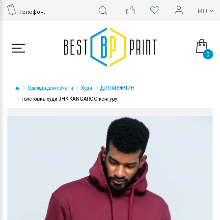
Телефон:
0
Одежда для печати
Худи
ДЛЯ МУЖЧИН
Толстовка худи JHK KANGAROO кенгуру