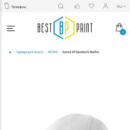
Телефон:
0
Одежда для печати
КЕПКИ
Кепка 6P-Sandwich Malfini