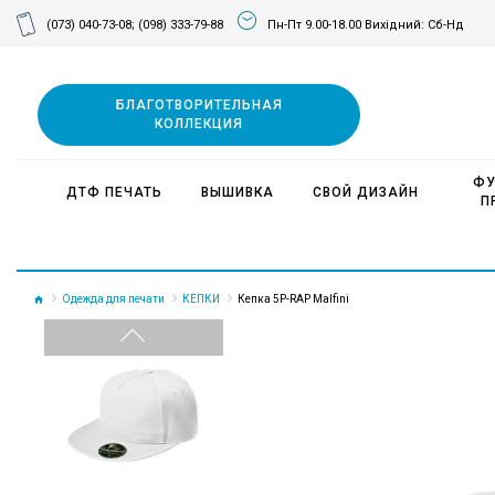
(073) 040-73-08;
(098) 333-79-88
Пн-Пт 9.00-18.00 Вихідний: Сб-Нд
БЛАГОТВОРИТЕЛЬНАЯ
КОЛЛЕКЦИЯ
ФУ
ДТФ ПЕЧАТЬ
ВЫШИВКА
СВОЙ ДИЗАЙН
П
Одежда для печати
КЕПКИ
Кепка 5P-RAP Malfini