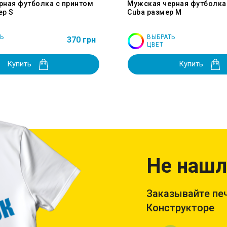
рная футболка с принтом
Мужская черная футболка
ер S
Cuba размер M
Ь
ВЫБРАТЬ
370 грн
ЦВЕТ
Купить
Купить
Не нашл
Заказывайте печ
Конструкторе