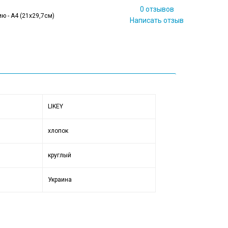
0 отзывов
ю - А4 (21x29,7см)
Написать отзыв
LIKEY
хлопок
круглый
Украина