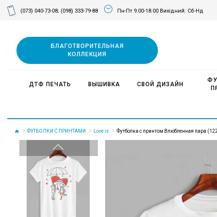
(073) 040-73-08;
(098) 333-79-88
Пн-Пт 9.00-18.00 Вихідний: Сб-Нд
БЛАГОТВОРИТЕЛЬНАЯ
КОЛЛЕКЦИЯ
ФУ
ДТФ ПЕЧАТЬ
ВЫШИВКА
СВОЙ ДИЗАЙН
П
ФУТБОЛКИ С ПРИНТАМИ
Love is
Футболка с принтом Влюбленная пара (12