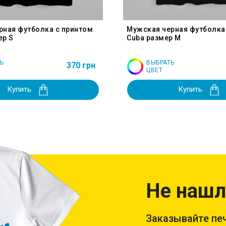
рная футболка с принтом
Мужская черная футболка
ер S
Cuba размер M
Ь
ВЫБРАТЬ
370 грн
ЦВЕТ
Купить
Купить
Не нашл
Заказывайте печ