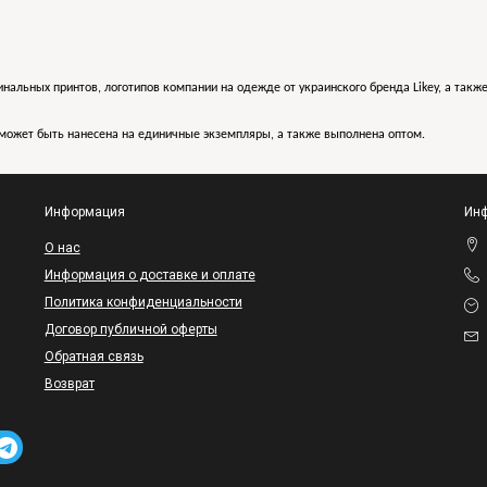
инальных принтов, логотипов компании на одежде от украинского бренда Likey, а такж
может быть нанесена на единичные экземпляры, а также выполнена оптом.
Информация
Инф
O нас
Информация о доставке и оплате
Политика конфиденциальности
Договор публичной оферты
Обратная связь
Возврат