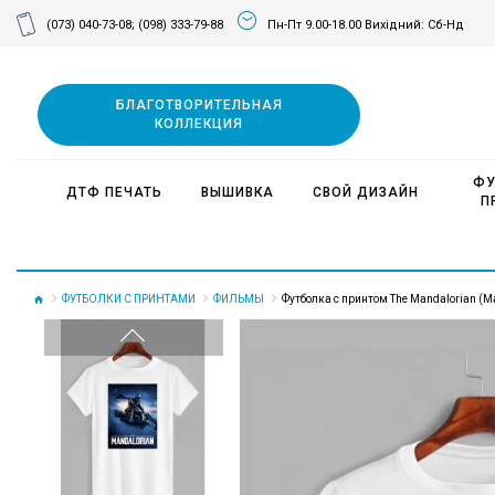
(073) 040-73-08;
(098) 333-79-88
Пн-Пт 9.00-18.00 Вихідний: Сб-Нд
БЛАГОТВОРИТЕЛЬНАЯ
КОЛЛЕКЦИЯ
ФУ
ДТФ ПЕЧАТЬ
ВЫШИВКА
СВОЙ ДИЗАЙН
П
ФУТБОЛКИ С ПРИНТАМИ
ФИЛЬМЫ
Футболка с принтом The Mandalorian (М