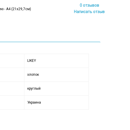
0 отзывов
ю - А4 (21x29,7см)
Написать отзыв
LIKEY
хлопок
круглый
Украина