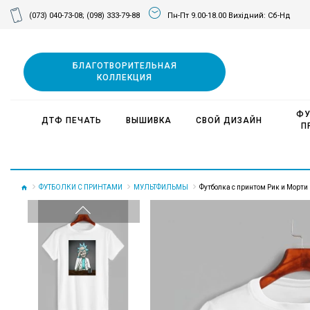
(073) 040-73-08;
(098) 333-79-88
Пн-Пт 9.00-18.00 Вихідний: Сб-Нд
БЛАГОТВОРИТЕЛЬНАЯ
КОЛЛЕКЦИЯ
ФУ
ДТФ ПЕЧАТЬ
ВЫШИВКА
СВОЙ ДИЗАЙН
П
ФУТБОЛКИ С ПРИНТАМИ
МУЛЬТФИЛЬМЫ
Футболка с принтом Рик и Морти