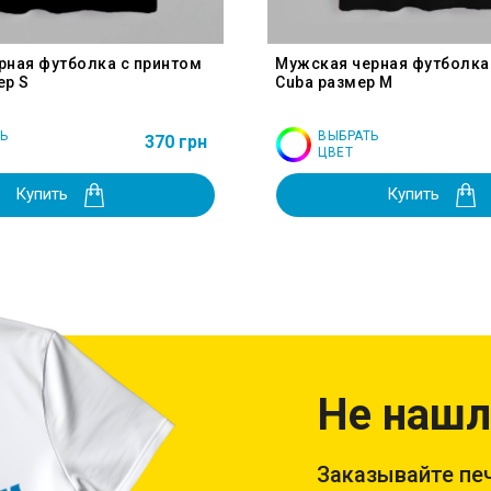
рная футболка с принтом
Мужская черная футболка
ер S
Cuba размер M
Ь
ВЫБРАТЬ
370 грн
ЦВЕТ
Купить
Купить
Не нашл
Заказывайте печ