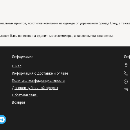
инальных принтов, логотипов компании на одежде от украинского бренда Likey, а такж
может быть нанесена на единичные экземпляры, а также выполнена оптом.
Информация
Инф
O нас
Информация о доставке и оплате
Политика конфиденциальности
Договор публичной оферты
Обратная связь
Возврат