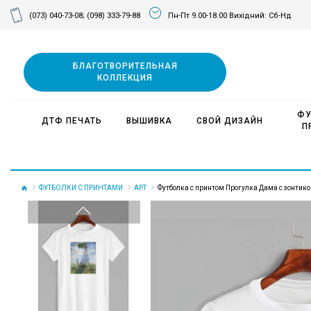
(073) 040-73-08;
(098) 333-79-88
Пн-Пт 9.00-18.00 Вихідний: Сб-Нд
БЛАГОТВОРИТЕЛЬНАЯ
КОЛЛЕКЦИЯ
ФУ
ДТФ ПЕЧАТЬ
ВЫШИВКА
СВОЙ ДИЗАЙН
П
ФУТБОЛКИ С ПРИНТАМИ
АРТ
Футболка с принтом Прогулка Дама с зонтико