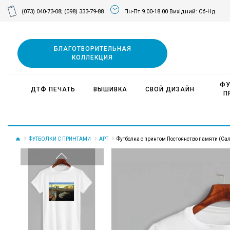
(073) 040-73-08;
(098) 333-79-88
Пн-Пт 9.00-18.00 Вихідний: Сб-Нд
БЛАГОТВОРИТЕЛЬНАЯ
КОЛЛЕКЦИЯ
ФУ
ДТФ ПЕЧАТЬ
ВЫШИВКА
СВОЙ ДИЗАЙН
П
ФУТБОЛКИ С ПРИНТАМИ
АРТ
Футболка с принтом Постоянство памяти (Са