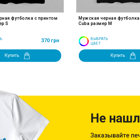
рная футболка с принтом
Мужская черная футболка
ер S
Cuba размер M
Ь
ВЫБРАТЬ
370 грн
ЦВЕТ
Купить
Купить
Не нашл
Заказывайте печ