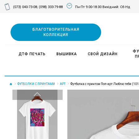
(073) 040-73-08;
(098) 333-79-88
Пн-Пт 9.00-18.00 Вихідний: Сб-Нд
БЛАГОТВОРИТЕЛЬНАЯ
КОЛЛЕКЦИЯ
ФУ
ДТФ ПЕЧАТЬ
ВЫШИВКА
СВОЙ ДИЗАЙН
П
ФУТБОЛКИ С ПРИНТАМИ
АРТ
Футболка с принтом Поп-арт Люблю тебя (101