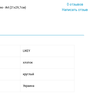
0 отзывов
ю - А4 (21x29,7см)
Написать отзыв
LIKEY
хлопок
круглый
Украина