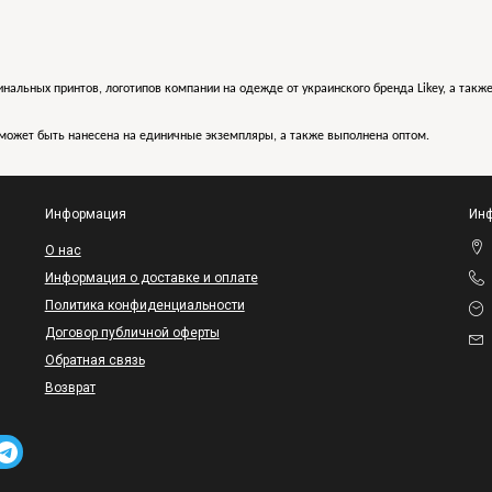
инальных принтов, логотипов компании на одежде от украинского бренда Likey, а такж
может быть нанесена на единичные экземпляры, а также выполнена оптом.
Информация
Инф
O нас
Информация о доставке и оплате
Политика конфиденциальности
Договор публичной оферты
Обратная связь
Возврат