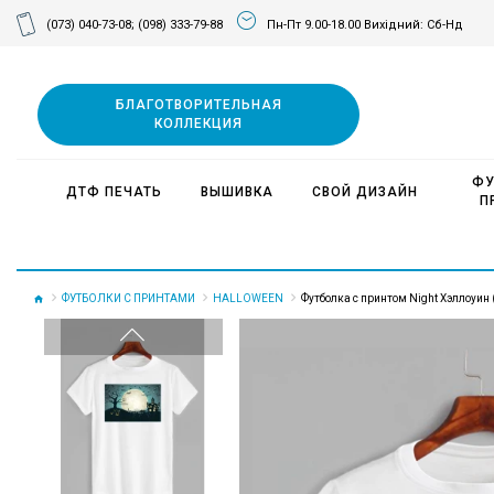
(073) 040-73-08;
(098) 333-79-88
Пн-Пт 9.00-18.00 Вихідний: Сб-Нд
БЛАГОТВОРИТЕЛЬНАЯ
КОЛЛЕКЦИЯ
ФУ
ДТФ ПЕЧАТЬ
ВЫШИВКА
СВОЙ ДИЗАЙН
П
ФУТБОЛКИ С ПРИНТАМИ
HALLOWEEN
Футболка с принтом Night Хэллоуин 