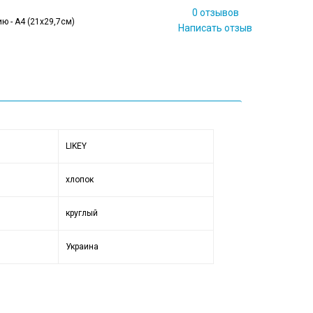
0 отзывов
ю - А4 (21x29,7см)
Написать отзыв
LIKEY
хлопок
круглый
Украина