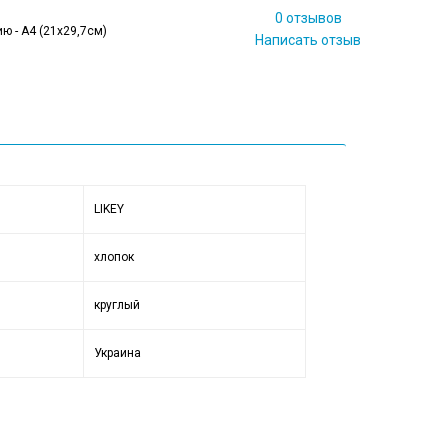
0 отзывов
ю - А4 (21x29,7см)
Написать отзыв
LIKEY
хлопок
круглый
Украина