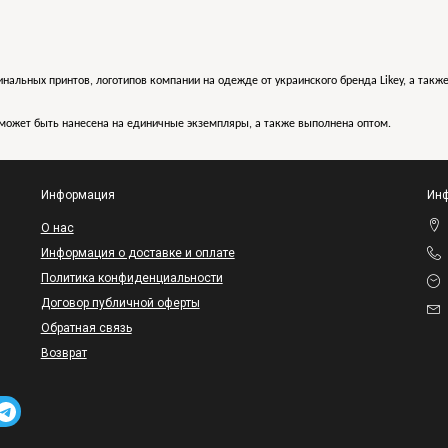
инальных принтов, логотипов компании на одежде от украинского бренда Likey, а такж
может быть нанесена на единичные экземпляры, а также выполнена оптом.
Информация
Инф
O нас
Информация о доставке и оплате
Политика конфиденциальности
Договор публичной оферты
Обратная связь
Возврат