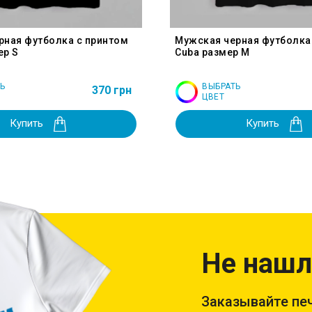
рная футболка с принтом
Мужская черная футболка
ер S
Cuba размер M
Ь
ВЫБРАТЬ
370 грн
ЦВЕТ
Купить
Купить
Не нашл
Заказывайте печ