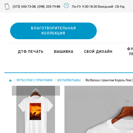
(073) 040-73-08;
(098) 333-79-88
Пн-Пт 9.00-18.00 Вихідний: Сб-Нд
БЛАГОТВОРИТЕЛЬНАЯ
КОЛЛЕКЦИЯ
ФУ
ДТФ ПЕЧАТЬ
ВЫШИВКА
СВОЙ ДИЗАЙН
П
ФУТБОЛКИ С ПРИНТАМИ
МУЛЬТФИЛЬМЫ
Футболка с принтом Король Лев 