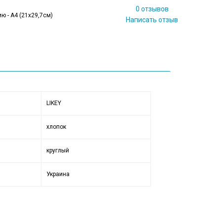
0 отзывов
ю - А4 (21x29,7см)
Написать отзыв
LIKEY
хлопок
круглый
Украина