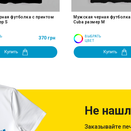
рная футболка с принтом
Мужская черная футболка
ер S
Cuba размер M
Ь
ВЫБРАТЬ
370 грн
ЦВЕТ
Купить
Купить
Не нашл
Заказывайте печ