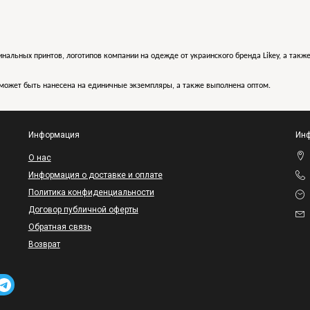
инальных принтов, логотипов компании на одежде от украинского бренда Likey, а такж
может быть нанесена на единичные экземпляры, а также выполнена оптом.
Информация
Инф
O нас
Информация о доставке и оплате
Политика конфиденциальности
Договор публичной оферты
Обратная связь
Возврат