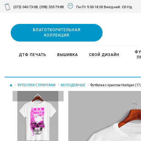
(073) 040-73-08;
(098) 333-79-88
Пн-Пт 9.00-18.00 Вихідний: Сб-Нд
БЛАГОТВОРИТЕЛЬНАЯ
КОЛЛЕКЦИЯ
ФУ
ДТФ ПЕЧАТЬ
ВЫШИВКА
СВОЙ ДИЗАЙН
П
ФУТБОЛКИ С ПРИНТАМИ
МОЛОДЕЖНЫЕ
Футболка с принтом Hooligan (17