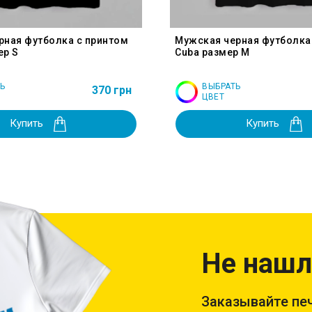
рная футболка с принтом
Мужская черная футболка
ер S
Cuba размер M
Ь
ВЫБРАТЬ
370 грн
ЦВЕТ
Купить
Купить
Не нашл
Заказывайте печ