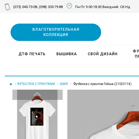
(073) 040-73-08;
(098) 333-79-88
Пн-Пт 9.00-18.00 Вихідний: Сб-Нд
БЛАГОТВОРИТЕЛЬНАЯ
КОЛЛЕКЦИЯ
ФУ
ДТФ ПЕЧАТЬ
ВЫШИВКА
СВОЙ ДИЗАЙН
П
ФУТБОЛКИ С ПРИНТАМИ
АЗИЯ
Футболка с принтом Гейша (21023114)