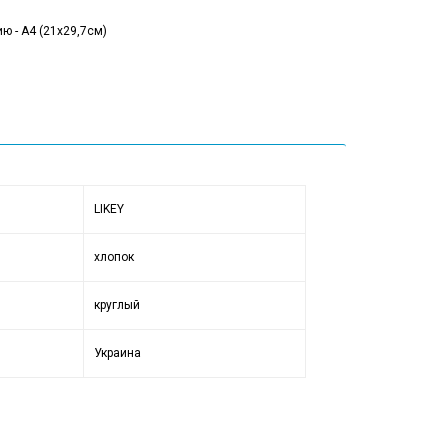
ю - А4 (21x29,7см)
LIKEY
хлопок
круглый
Украина