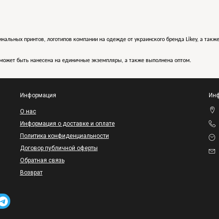
инальных принтов, логотипов компании на одежде от украинского бренда Likey, а такж
может быть нанесена на единичные экземпляры, а также выполнена оптом.
Информация
Инф
O нас
Информация о доставке и оплате
Политика конфиденциальности
Договор публичной оферты
Обратная связь
Возврат